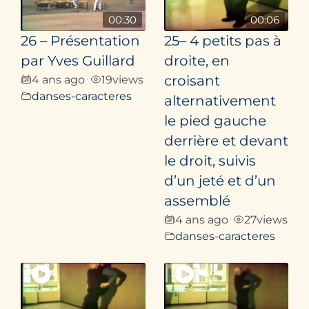
00:30
00:06
26 – Présentation
25– 4 petits pas à
par Yves Guillard
droite, en
4 ans ago
19
views
croisant
•
danses-caracteres
alternativement
le pied gauche
derrière et devant
le droit, suivis
d’un jeté et d’un
assemblé
4 ans ago
27
views
•
danses-caracteres