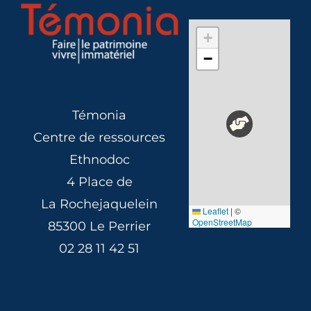
+
−
Témonia
Centre de ressources
Ethnodoc
4 Place de
La Rochejaquelein
Leaflet
|
©
OpenStreetMap
85300 Le Perrier
02 28 11 42 51