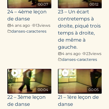
00:07
00:12
24 – 4ème leçon
23 – Un écart
de danse
contretemps à
4 ans ago
13
views
droite, piqué trois
•
danses-caracteres
temps à droite,
de même à
gauche.
4 ans ago
23
views
•
danses-caracteres
00:04
00:05
22 – 3ème leçon
21 – 1ère leçon de
de danse
danse