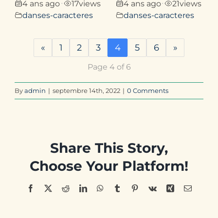
4 ans ago
17
views
4 ans ago
21
views
•
•
danses-caracteres
danses-caracteres
«
1
2
3
4
5
6
»
Page 4 of 6
By
admin
|
septembre 14th, 2022
|
0 Comments
Share This Story,
Choose Your Platform!
Facebook
X
Reddit
LinkedIn
WhatsApp
Tumblr
Pinterest
Vk
Xing
Email