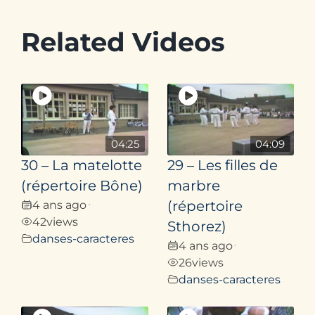
Related Videos
04:25
04:09
30 – La matelotte
29 – Les filles de
(répertoire Bône)
marbre
4 ans ago
(répertoire
•
42
views
Sthorez)
danses-caracteres
4 ans ago
•
26
views
danses-caracteres