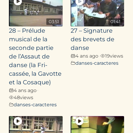
03:51
01:41
28 – Prélude
27 – Signature
musical de la
des brevets de
seconde partie
danse
de l’Assaut de
4 ans ago
19
views
•
danses-caracteres
danse (la Fri­
cassée, la Gavotte
et la Cosaque)
4 ans ago
•
48
views
danses-caracteres