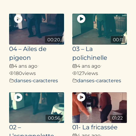
00:20
00:11
04 – Ailes de
03 – La
pigeon
polichinelle
4 ans ago
4 ans ago
•
•
180
views
127
views
danses-caracteres
danses-caracteres
00:56
01:22
02 –
01- La fricassée
4 ans ago
•