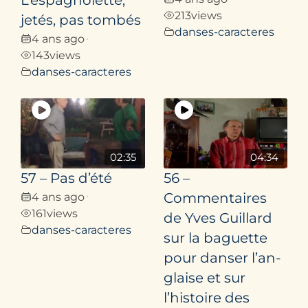
L’espagnolette,
213
views
jetés, pas tombés
danses-caracteres
4 ans ago
•
143
views
danses-caracteres
02:35
04:34
57 – Pas d’été
56 –
4 ans ago
Commentaires
•
161
views
de Yves Guillard
danses-caracteres
sur la baguette
pour danser l’an­
glaise et sur
l’histoire des