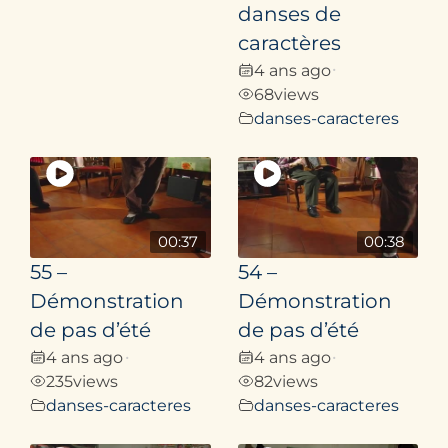
danses de
caractères
4 ans ago
•
68
views
danses-caracteres
00:37
00:38
55 –
54 –
Démonstration
Démonstration
de pas d’été
de pas d’été
4 ans ago
4 ans ago
•
•
235
views
82
views
danses-caracteres
danses-caracteres