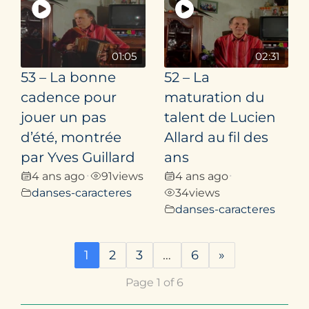
01:05
02:31
53 – La bonne
52 – La
cadence pour
maturation du
jouer un pas
talent de Lucien
d’été, montrée
Allard au fil des
par Yves Guillard
ans
4 ans ago
91
views
4 ans ago
•
•
danses-caracteres
34
views
danses-caracteres
1
2
3
…
6
»
Page 1 of 6