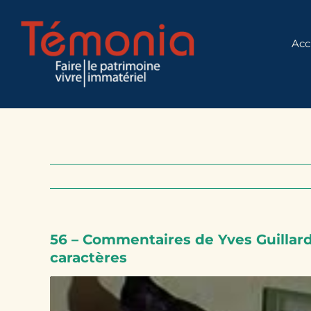
Skip
to
Acc
content
56 – Commentaires de Yves Guillard 
caractères