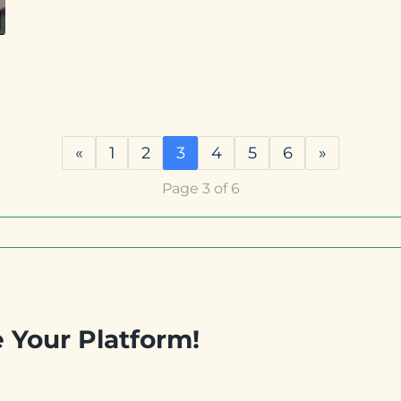
«
1
2
3
4
5
6
»
Page 3 of 6
e Your Platform!