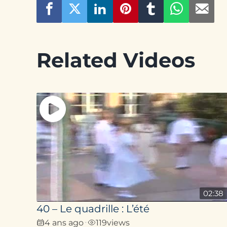
Related Videos
02:38
40 – Le quadrille : L’été
4 ans ago
119
views
•