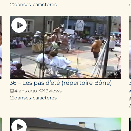
danses-caracteres
00:16
36 – Les pas d’été (répertoire Bône)
4 ans ago
19
views
•
danses-caracteres