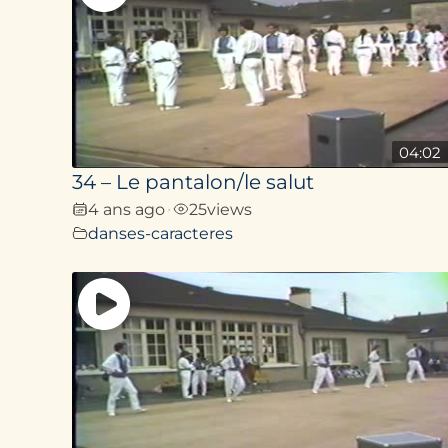
04:02
34 – Le pantalon/le salut
4 ans ago
25
views
•
danses-caracteres