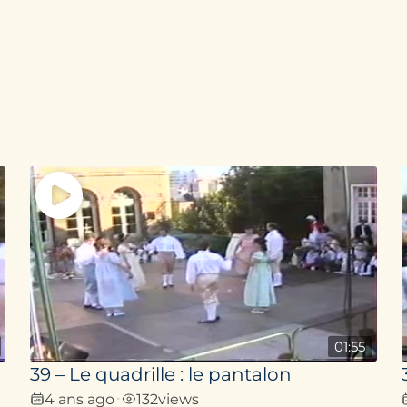
01:55
39 – Le quadrille : le pantalon
4 ans ago
132
views
•