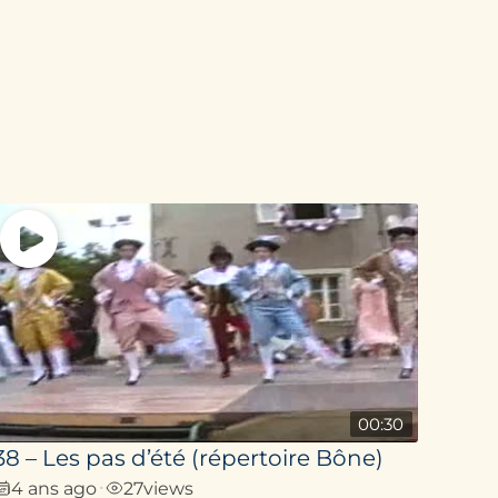
00:30
38 – Les pas d’été (répertoire Bône)
4 ans ago
27
views
•