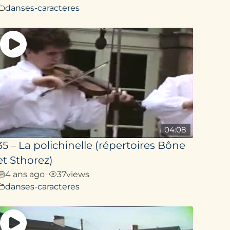
danses-caracteres
04:08
35 – La polichinelle (répertoires Bône
et Sthorez)
4 ans ago
37
views
•
danses-caracteres