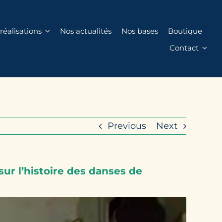
réalisations
Nos actualités
Nos bases
Boutique
Contact
Previous
Next
sur l’histoire des danses de