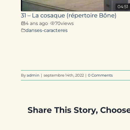
04:51
31 – La cosaque (répertoire Bône)
4 ans ago
70
views
•
danses-caracteres
By
admin
|
septembre 14th, 2022
|
0 Comments
Share This Story, Choos