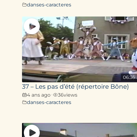
danses-caracteres
06:36
37 – Les pas d’été (répertoire Bône)
4 ans ago
36
views
•
danses-caracteres