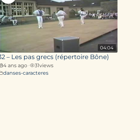
04:04
32 – Les pas grecs (répertoire Bône)
4 ans ago
31
views
•
danses-caracteres