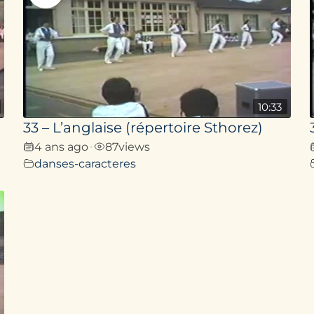
10:33
33 – L’anglaise (répertoire Sthorez)
4 ans ago
87
views
•
danses-caracteres