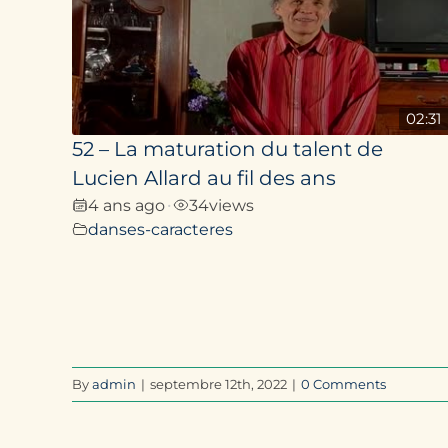
02:31
52 – La maturation du talent de
Lucien Allard au fil des ans
4 ans ago
34
views
•
danses-caracteres
By
admin
|
septembre 12th, 2022
|
0 Comments