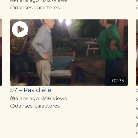
danses-caracteres
02:35
57 – Pas d’été
4 ans ago
161
views
•
danses-caracteres