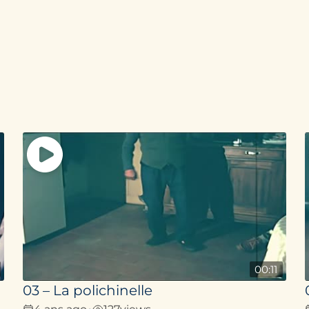
00:11
03 – La polichinelle
4 ans ago
127
views
•