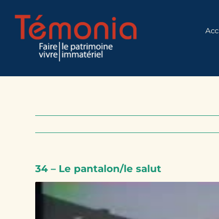
Skip
to
Acc
content
34 – Le pantalon/le salut