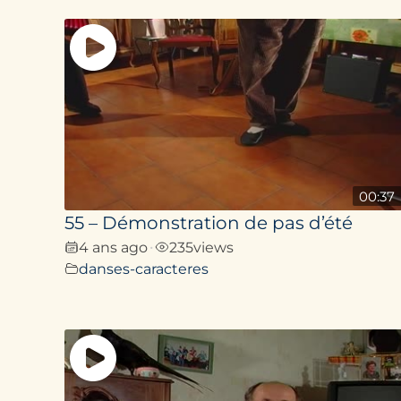
00:37
55 – Démonstration de pas d’été
4 ans ago
235
views
•
danses-caracteres