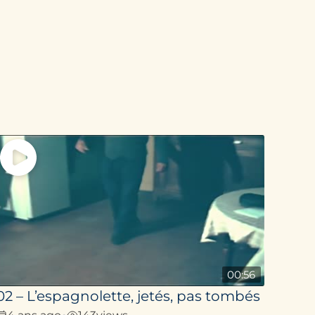
00:56
02 – L’espagnolette, jetés, pas tombés
4 ans ago
143
views
•