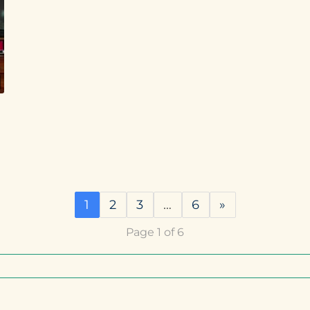
1
2
3
…
6
»
Page 1 of 6