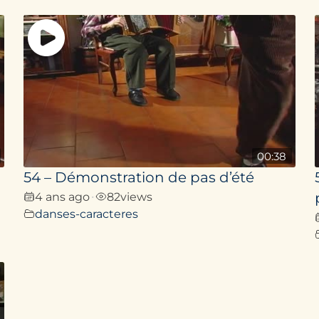
00:38
54 – Démonstration de pas d’été
4 ans ago
82
views
•
danses-caracteres