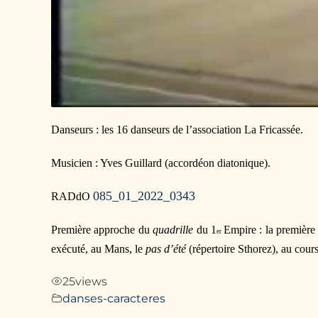
Danseurs : les 16 danseurs de l’association La Fricassée.
Musicien : Yves Guillard (accordéon diatonique).
085_01_2022_0343
RADdO
Première approche du
quadrille
du 1
Empire : la première 
er
exécuté, au Mans, le
pas d’été
(répertoire Sthorez), au cour
25
views
danses-caracteres