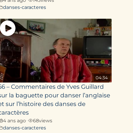
danses-caracteres
04:34
56 – Commentaires de Yves Guillard
sur la baguette pour danser l’an­glaise
et sur l’histoire des danses de
caractères
4 ans ago
68
views
•
danses-caracteres