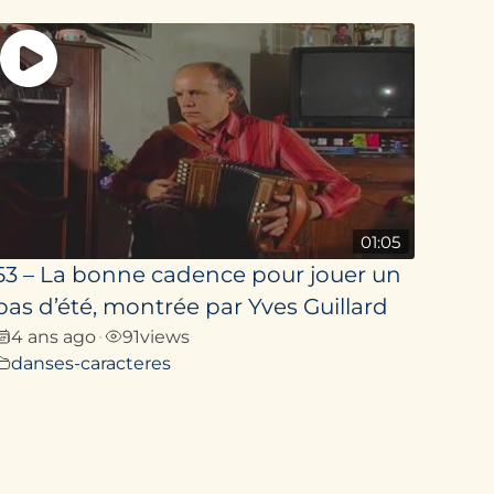
01:05
53 – La bonne cadence pour jouer un
pas d’été, montrée par Yves Guillard
4 ans ago
91
views
•
danses-caracteres