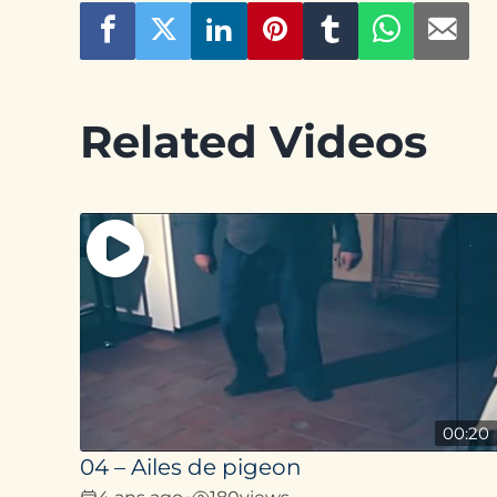
Related Videos
00:20
04 – Ailes de pigeon
4 ans ago
180
views
•