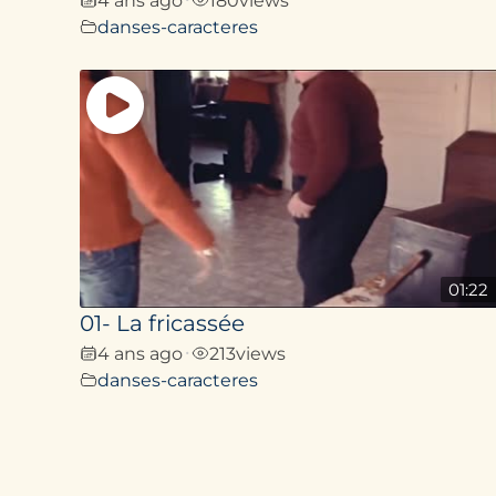
danses-caracteres
01:22
01- La fricassée
4 ans ago
213
views
•
danses-caracteres