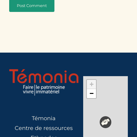
+
−
Témonia
Centre de ressources