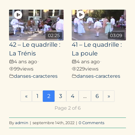
02:25
03:09
42 – Le quadrille :
41 – Le quadrille :
La Trénis
La poule
4 ans ago
4 ans ago
•
•
99
views
229
views
danses-caracteres
danses-caracteres
«
1
2
3
4
…
6
»
Page 2 of 6
By
admin
|
septembre 14th, 2022
|
0 Comments