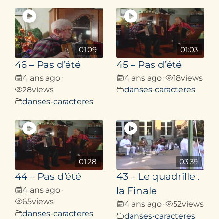
01:09
01:03
46 – Pas d’été
45 – Pas d’été
4 ans ago
4 ans ago
18
views
•
•
28
views
danses-caracteres
danses-caracteres
01:28
03:39
44 – Pas d’été
43 – Le quadrille :
4 ans ago
la Finale
•
65
views
4 ans ago
52
views
•
danses-caracteres
danses-caracteres