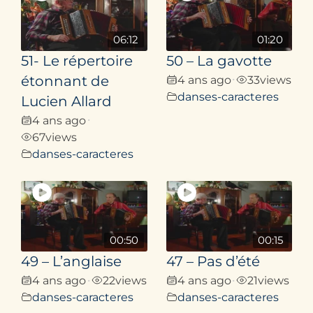
06:12
01:20
51- Le répertoire
50 – La gavotte
étonnant de
4 ans ago
33
views
•
danses-caracteres
Lucien Allard
4 ans ago
•
67
views
danses-caracteres
00:50
00:15
49 – L’anglaise
47 – Pas d’été
4 ans ago
22
views
4 ans ago
21
views
•
•
danses-caracteres
danses-caracteres