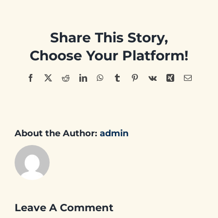
Share This Story,
Choose Your Platform!
Facebook
X
Reddit
LinkedIn
WhatsApp
Tumblr
Pinterest
Vk
Xing
Email
About the Author:
admin
Leave A Comment