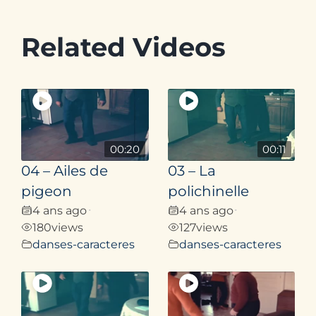
Related Videos
00:20
00:11
04 – Ailes de
03 – La
pigeon
polichinelle
4 ans ago
4 ans ago
•
•
180
views
127
views
danses-caracteres
danses-caracteres