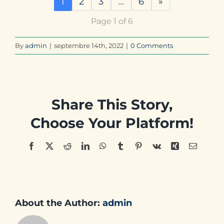
1
2
3
…
6
»
Page 1 of 6
By
admin
|
septembre 14th, 2022
|
0 Comments
Share This Story,
Choose Your Platform!
Facebook
X
Reddit
LinkedIn
WhatsApp
Tumblr
Pinterest
Vk
Xing
Email
About the Author:
admin