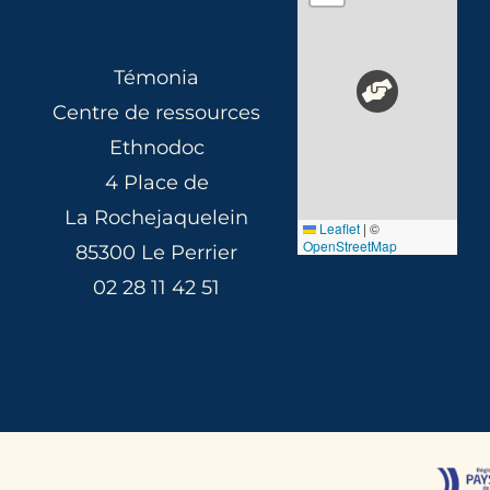
Témonia
Centre de ressources
Ethnodoc
4 Place de
La Rochejaquelein
Leaflet
|
©
OpenStreetMap
85300 Le Perrier
02 28 11 42 51