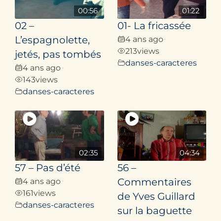
00:56
01:22
02 –
01- La fricassée
L’espagnolette,
4 ans ago
•
213
views
jetés, pas tombés
danses-caracteres
4 ans ago
•
143
views
danses-caracteres
02:35
04:34
57 – Pas d’été
56 –
4 ans ago
Commentaires
•
161
views
de Yves Guillard
danses-caracteres
sur la baguette