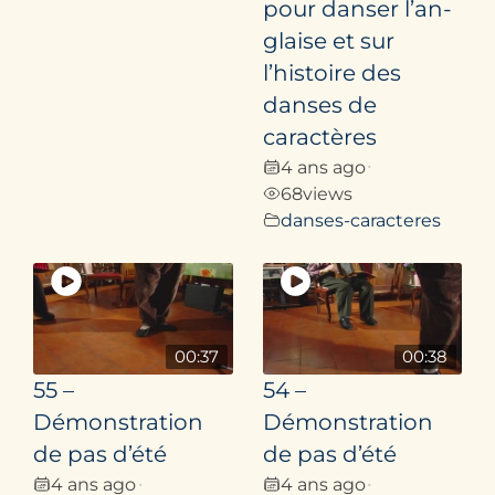
pour danser l’an­
glaise et sur
l’histoire des
danses de
caractères
4 ans ago
•
68
views
danses-caracteres
00:37
00:38
55 –
54 –
Démonstration
Démonstration
de pas d’été
de pas d’été
4 ans ago
4 ans ago
•
•