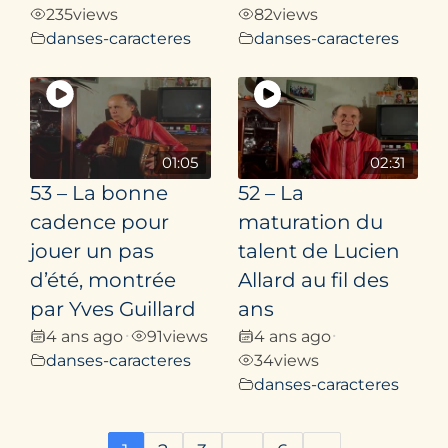
235
views
82
views
danses-caracteres
danses-caracteres
01:05
02:31
53 – La bonne
52 – La
cadence pour
maturation du
jouer un pas
talent de Lucien
d’été, montrée
Allard au fil des
par Yves Guillard
ans
4 ans ago
91
views
4 ans ago
•
•
danses-caracteres
34
views
danses-caracteres