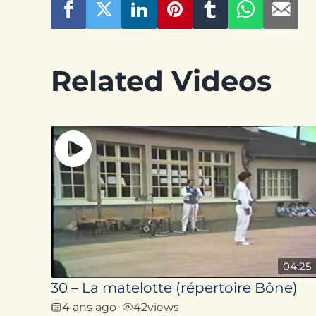
Related Videos
04:25
30 – La matelotte (répertoire Bône)
4 ans ago
42
views
•