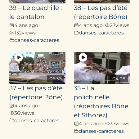
39 – Le quadrille :
38 – Les pas d’été
le pantalon
(répertoire Bône)
4 ans ago
4 ans ago
27
views
•
•
132
views
danses-caracteres
danses-caracteres
06:36
04:08
37 – Les pas d’été
35 – La
(répertoire Bône)
polichinelle
4 ans ago
(répertoires Bône
•
36
views
et Sthorez)
danses-caracteres
4 ans ago
37
views
•
danses-caracteres