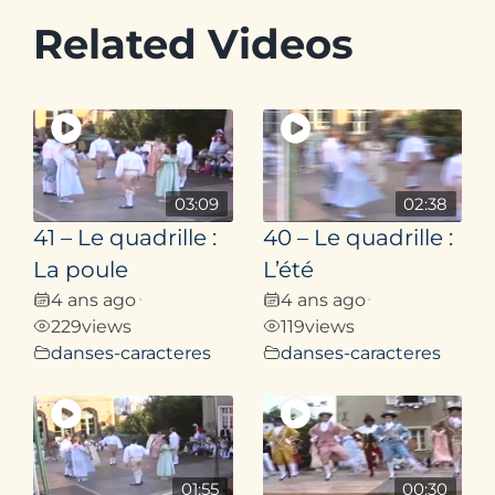
Related Videos
03:09
02:38
41 – Le quadrille :
40 – Le quadrille :
La poule
L’été
4 ans ago
4 ans ago
•
•
229
views
119
views
danses-caracteres
danses-caracteres
01:55
00:30