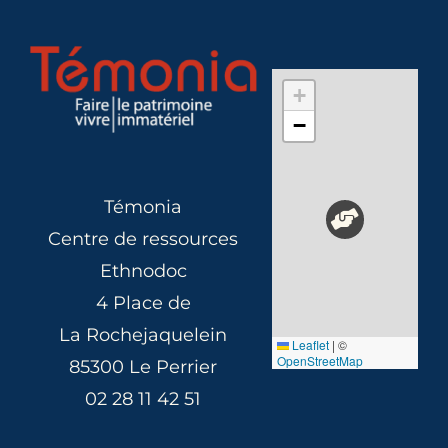
+
−
Témonia
Centre de ressources
Ethnodoc
4 Place de
La Rochejaquelein
Leaflet
|
©
OpenStreetMap
85300 Le Perrier
02 28 11 42 51