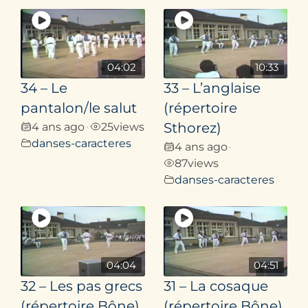
04:02
10:33
34 – Le
33 – L’anglaise
pantalon/le salut
(répertoire
4 ans ago
25
views
Sthorez)
•
danses-caracteres
4 ans ago
•
87
views
danses-caracteres
04:04
04:51
32 – Les pas grecs
31 – La cosaque
(répertoire Bône)
(répertoire Bône)