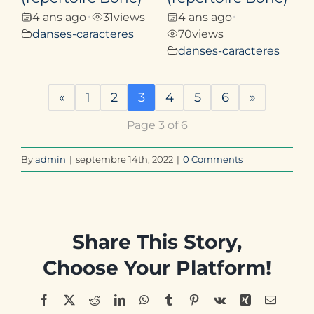
4 ans ago
31
views
4 ans ago
•
•
danses-caracteres
70
views
danses-caracteres
«
1
2
3
4
5
6
»
Page 3 of 6
By
admin
|
septembre 14th, 2022
|
0 Comments
Share This Story,
Choose Your Platform!
Facebook
X
Reddit
LinkedIn
WhatsApp
Tumblr
Pinterest
Vk
Xing
Email