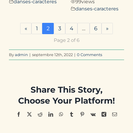
danses-caracteres
99
views
danses-caracteres
«
1
2
3
4
…
6
»
Page 2 of 6
By
admin
|
septembre 12th, 2022
|
0 Comments
Share This Story,
Choose Your Platform!
Facebook
X
Reddit
LinkedIn
WhatsApp
Tumblr
Pinterest
Vk
Xing
Email