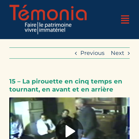
Skip
to
Tog
content
Nav
Accueil
Previous
Next
Qui sommes-nous ?
4 pôles d’expertises
15 – La pirouette en cinq temps en
Nos réalisations
tournant, en avant et en arrière
Nos actualités
Nos bases
Boutique