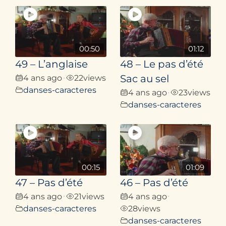
00:50
01:12
49 – L’anglaise
48 – Le pas d’été
4 ans ago
22
views
Sac au sel
•
danses-caracteres
4 ans ago
23
views
•
danses-caracteres
00:15
01:09
47 – Pas d’été
46 – Pas d’été
4 ans ago
21
views
4 ans ago
•
•
danses-caracteres
28
views
danses-caracteres