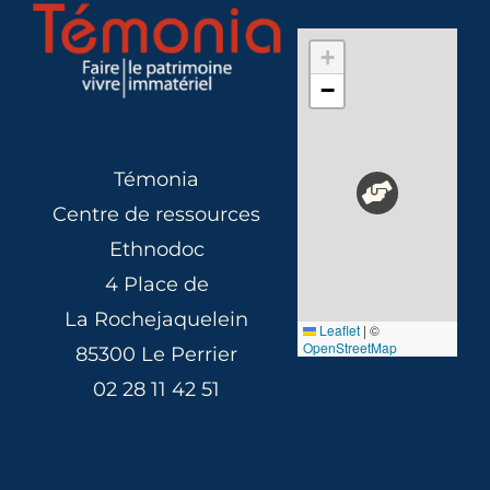
+
−
Témonia
Centre de ressources
Ethnodoc
4 Place de
La Rochejaquelein
Leaflet
|
©
OpenStreetMap
85300 Le Perrier
02 28 11 42 51