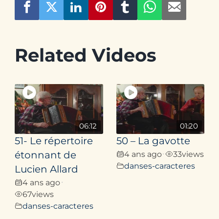
Related Videos
06:12
01:20
51- Le répertoire
50 – La gavotte
étonnant de
4 ans ago
33
views
•
danses-caracteres
Lucien Allard
4 ans ago
•
67
views
danses-caracteres