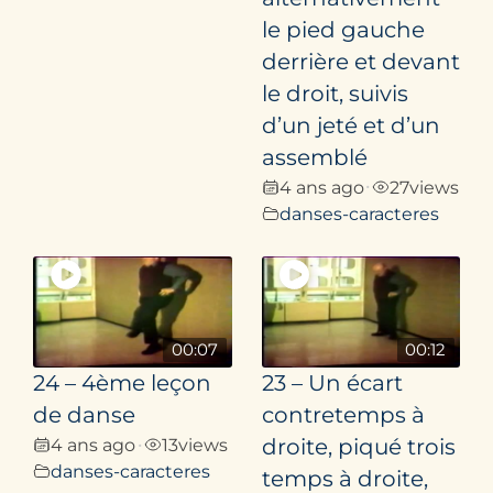
le pied gauche
derrière et devant
le droit, suivis
d’un jeté et d’un
assemblé
4 ans ago
27
views
•
danses-caracteres
00:07
00:12
24 – 4ème leçon
23 – Un écart
de danse
contretemps à
4 ans ago
13
views
droite, piqué trois
•
danses-caracteres
temps à droite,