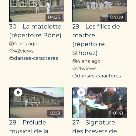
04:25
04:09
30 – La matelotte
29 – Les filles de
(répertoire Bône)
marbre
4 ans ago
(répertoire
•
42
views
Sthorez)
danses-caracteres
4 ans ago
•
26
views
danses-caracteres
03:51
01:41
28 – Prélude
27 – Signature
musical de la
des brevets de