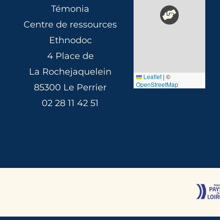
Témonia
Centre de ressources
Ethnodoc
4 Place de
La Rochejaquelein
Leaflet
|
©
OpenStreetMap
85300 Le Perrier
02 28 11 42 51