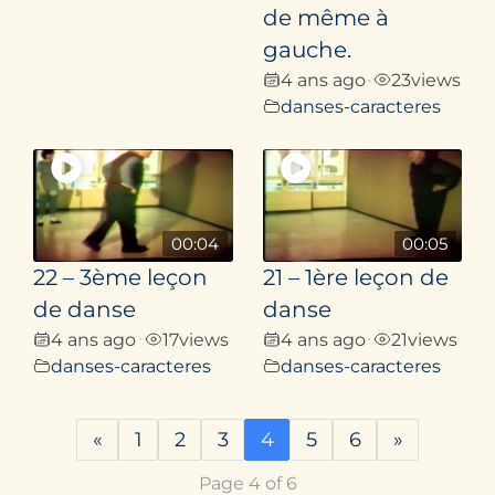
de même à
gauche.
4 ans ago
23
views
•
danses-caracteres
00:04
00:05
22 – 3ème leçon
21 – 1ère leçon de
de danse
danse
4 ans ago
17
views
4 ans ago
21
views
•
•
danses-caracteres
danses-caracteres
«
1
2
3
4
5
6
»
Page 4 of 6