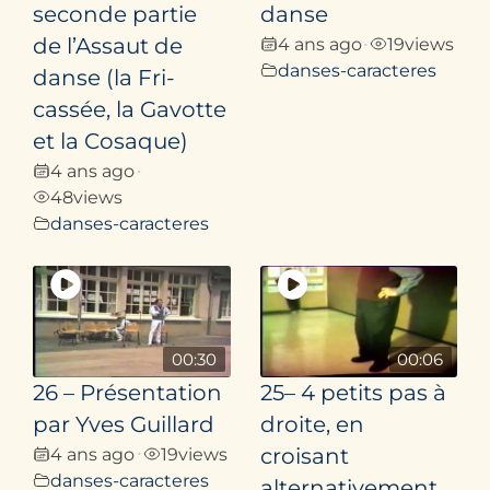
seconde partie
danse
de l’Assaut de
4 ans ago
19
views
•
danses-caracteres
danse (la Fri­
cassée, la Gavotte
et la Cosaque)
4 ans ago
•
48
views
danses-caracteres
00:30
00:06
26 – Présentation
25– 4 petits pas à
par Yves Guillard
droite, en
4 ans ago
19
views
croisant
•
danses-caracteres
alternativement