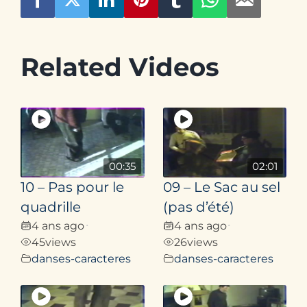
Related Videos
00:35
02:01
10 – Pas pour le
09 – Le Sac au sel
quadrille
(pas d’été)
4 ans ago
4 ans ago
•
•
45
views
26
views
danses-caracteres
danses-caracteres