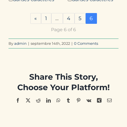
«
1
…
4
5
6
Page 6 of 6
By
admin
|
septembre 14th, 2022
|
0 Comments
Share This Story,
Choose Your Platform!
Facebook
X
Reddit
LinkedIn
WhatsApp
Tumblr
Pinterest
Vk
Xing
Email