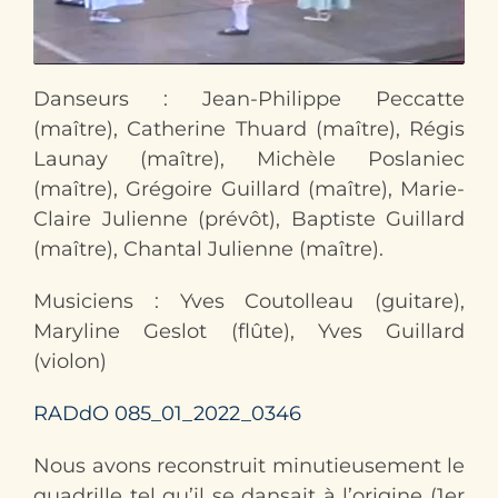
Contact
Danseurs : Jean-Philippe Peccatte
(maître), Catherine Thuard (maître), Régis
Launay (maître), Michèle Poslaniec
(maître), Grégoire Guillard (maître), Marie-
Claire Ju­lienne (prévôt), Baptiste Guillard
(maître), Chantal Julienne (maître).
Musiciens : Yves Coutolleau (guitare),
Maryline Geslot (flûte), Yves Guillard
(violon)
RADdO 085_01_2022_0346
Nous avons reconstruit minutieusement le
quadrille tel qu’il se dansait à l’origine (1er