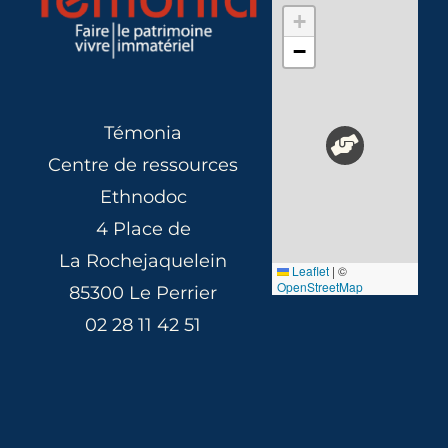
+
−
Témonia
Centre de ressources
Ethnodoc
4 Place de
La Rochejaquelein
Leaflet
|
©
OpenStreetMap
85300 Le Perrier
02 28 11 42 51