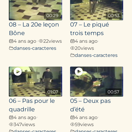
00:29
00:53
08 – La 20e leçon
07 – Le piqué
Bône
trois temps
4 ans ago
22
views
4 ans ago
•
•
danses-caracteres
20
views
danses-caracteres
01:07
00:57
06 – Pas pour le
05 – Deux pas
quadrille
d’été
4 ans ago
4 ans ago
•
•
347
views
59
views
danses-caracteres
danses-caracteres