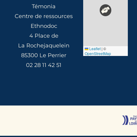
Témonia
Centre de ressources
Ethnodoc
4 Place de
La Rochejaquelein
Leaflet
|
©
OpenStreetMap
85300 Le Perrier
02 28 11 42 51