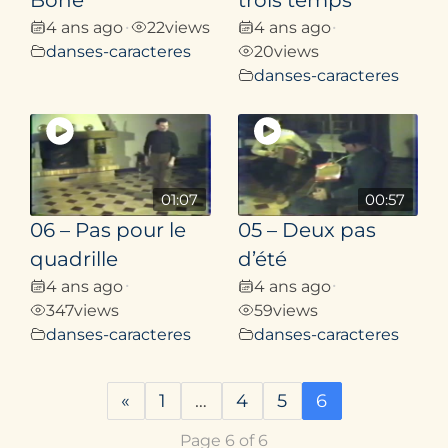
Bône
trois temps
4 ans ago
22
views
4 ans ago
•
•
danses-caracteres
20
views
danses-caracteres
01:07
00:57
06 – Pas pour le
05 – Deux pas
quadrille
d’été
4 ans ago
4 ans ago
•
•
347
views
59
views
danses-caracteres
danses-caracteres
«
1
…
4
5
6
Page 6 of 6