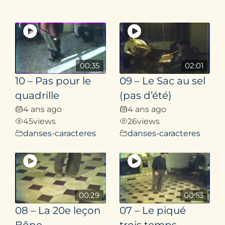
00:35
02:01
10 – Pas pour le
09 – Le Sac au sel
quadrille
(pas d’été)
4 ans ago
4 ans ago
•
•
45
views
26
views
danses-caracteres
danses-caracteres
00:29
00:53
08 – La 20e leçon
07 – Le piqué