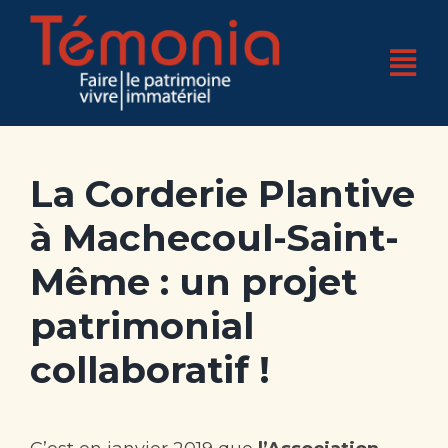
Skip
to
Tog
content
Nav
Accueil
La Corderie Plantive
Qui sommes-nous ?
à Machecoul-Saint-
4 pôles d’expertises
Même : un projet
Nos réalisations
patrimonial
Nos actualités
collaboratif !
Nos bases
Boutique