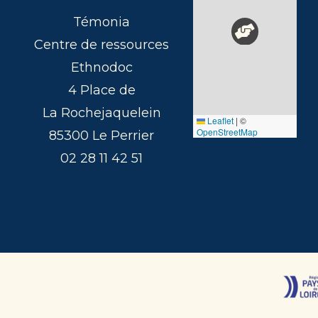
Témonia
Centre de ressources
Ethnodoc
4 Place de
La Rochejaquelein
Leaflet
|
©
OpenStreetMap
85300 Le Perrier
02 28 11 42 51