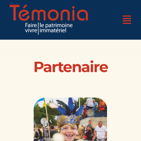
Skip
to
Tog
content
Nav
Accueil
Qui sommes-nous ?
Partenaire
4 pôles d’expertises
Nos réalisations
Nos actualités
Nos bases
Boutique