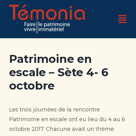
Skip
to
Tog
content
Nav
Accueil
Patrimoine en
Qui sommes-nous ?
escale – Sète 4- 6
4 pôles d’expertises
octobre
Nos réalisations
Nos actualités
Les trois journées de la rencontre
Nos bases
Patrimoine en escale ont eu lieu du 4 au 6
octobre 2017. Chacune avait un thème:
Boutique