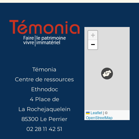
+
−
Témonia
Centre de ressources
Ethnodoc
4 Place de
La Rochejaquelein
Leaflet
|
©
OpenStreetMap
85300 Le Perrier
02 28 11 42 51