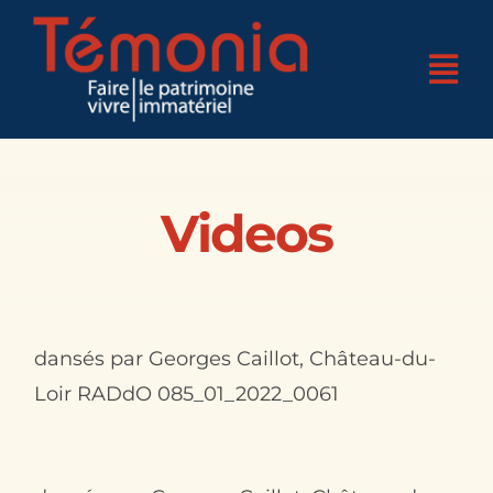
Skip
to
Tog
content
Nav
Accueil
Qui sommes-nous ?
Videos
4 pôles d’expertises
Nos réalisations
dansés par Georges Caillot, Château-du-
Nos actualités
Loir RADdO 085_01_2022_0061
Nos bases
Boutique