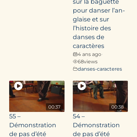
sur la baguette
pour danser l’an­
glaise et sur
l’histoire des
danses de
caractères
4 ans ago
•
68
views
danses-caracteres
00:37
00:38
55 –
54 –
Démonstration
Démonstration
de pas d’été
de pas d’été