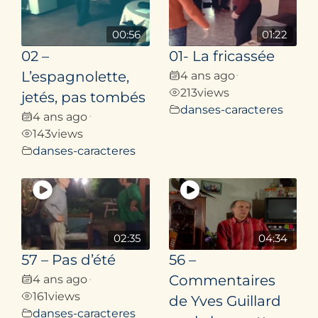
Contact
00:56
01:22
02 –
01- La fricassée
L’espagnolette,
4 ans ago
•
213
views
jetés, pas tombés
danses-caracteres
4 ans ago
•
143
views
danses-caracteres
02:35
04:34
57 – Pas d’été
56 –
4 ans ago
Commentaires
•
161
views
de Yves Guillard
danses-caracteres