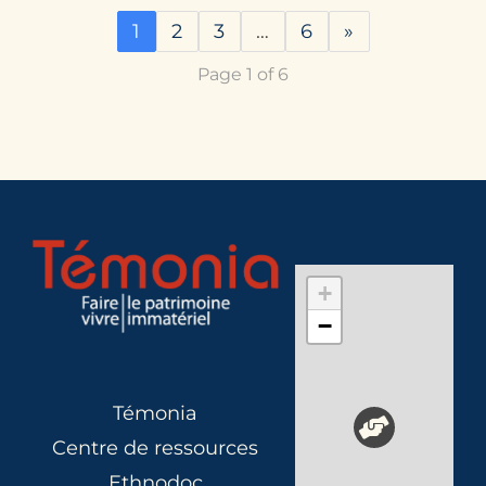
1
2
3
…
6
»
Page 1 of 6
+
−
Témonia
Centre de ressources
Ethnodoc