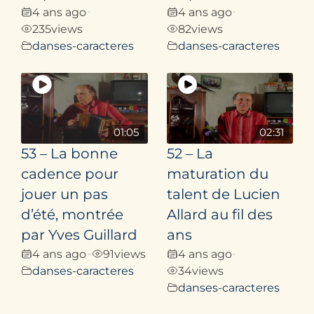
4 ans ago
4 ans ago
•
•
235
views
82
views
danses-caracteres
danses-caracteres
01:05
02:31
53 – La bonne
52 – La
cadence pour
maturation du
jouer un pas
talent de Lucien
d’été, montrée
Allard au fil des
par Yves Guillard
ans
4 ans ago
91
views
4 ans ago
•
•
danses-caracteres
34
views
danses-caracteres