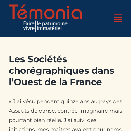
Skip
to
Tog
content
Nav
Accueil
Qui sommes-nous ?
Les Sociétés
chorégraphiques
dans
4 pôles d’expertises
l’Ouest de la France
Nos réalisations
Nos actualités
« J’ai vécu pendant quinze ans au pays des
Assauts de danse, contrée imaginaire mais
Nos bases
pourtant bien réelle. J’ai suivi des
Boutique
initiations, mes maîtres avaient pour noms