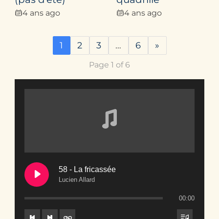
4 ans ago
4 ans ago
1
2
3
…
6
»
Page 1 of 6
58 - La fricassée
Lucien Allard
00:00