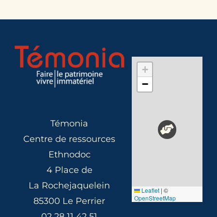
+
−
Témonia
Centre de ressources
Ethnodoc
4 Place de
La Rochejaquelein
Leaflet
|
©
OpenStreetMap
85300 Le Perrier
02 28 11 42 51