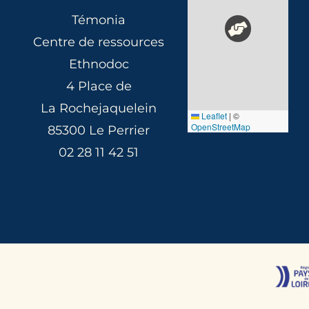
Témonia
Centre de ressources
Ethnodoc
4 Place de
La Rochejaquelein
Leaflet
|
©
OpenStreetMap
85300 Le Perrier
02 28 11 42 51