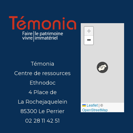
+
−
Témonia
Centre de ressources
Ethnodoc
4 Place de
La Rochejaquelein
Leaflet
|
©
OpenStreetMap
85300 Le Perrier
02 28 11 42 51