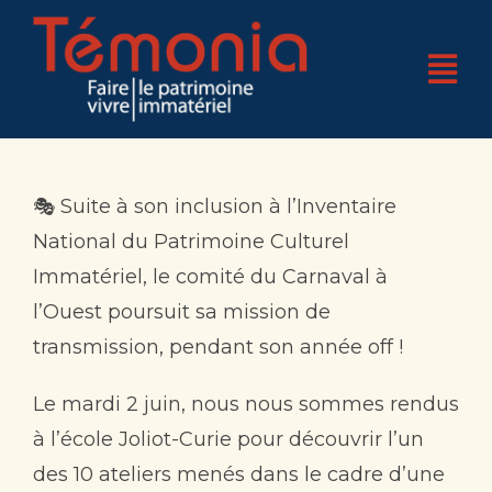
Skip
to
Tog
content
Nav
Accueil
Qui sommes-nous ?
🎭 Suite à son inclusion à l’Inventaire
National du Patrimoine Culturel
4 pôles d’expertises
Immatériel, le comité du Carnaval à
l’Ouest poursuit sa mission de
Nos réalisations
transmission, pendant son année off !
Nos actualités
Le mardi 2 juin, nous nous sommes rendus
Nos bases
à l’école Joliot-Curie pour découvrir l’un
des 10 ateliers menés dans le cadre d’une
Boutique