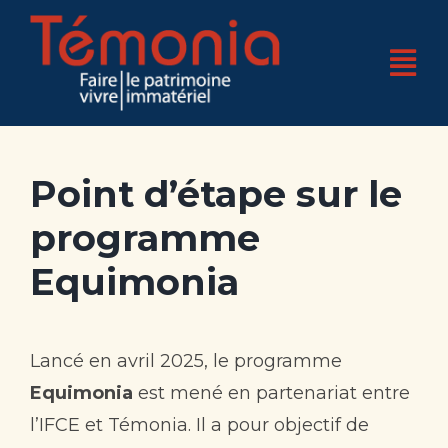
Skip
to
Tog
content
Nav
Accueil
Point d’étape sur le
Qui sommes-nous ?
programme
4 pôles d’expertises
Equimonia
Nos réalisations
Nos actualités
Lancé en avril 2025, le programme
Nos bases
Equimonia
est mené en partenariat entre
l’IFCE et Témonia. Il a pour objectif de
Boutique