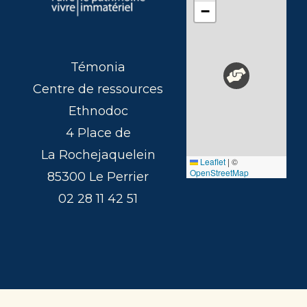
−
Témonia
Centre de ressources
Ethnodoc
4 Place de
La Rochejaquelein
Leaflet
|
©
OpenStreetMap
85300 Le Perrier
02 28 11 42 51