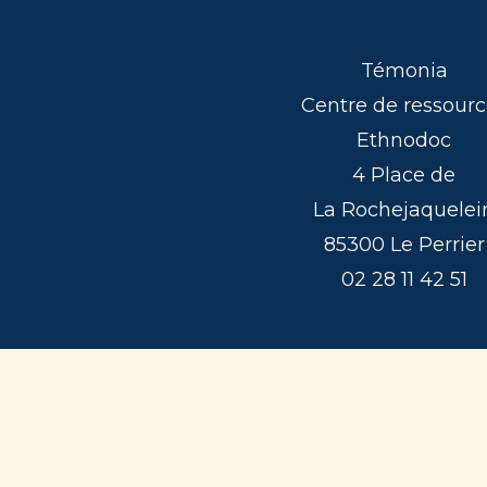
Témonia
Centre de ressourc
Ethnodoc
4 Place de
La Rochejaquelei
85300 Le Perrier
02 28 11 42 51