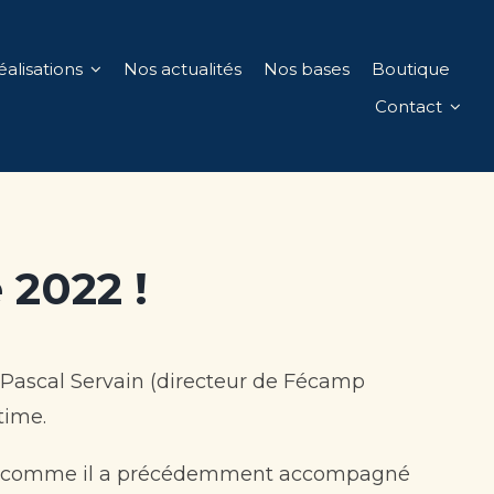
éalisations
Nos actualités
Nos bases
Boutique
Contact
 2022 !
 Pascal Servain (directeur de Fécamp
time.
age), comme il a précédemment accompagné