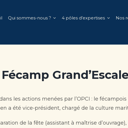
l
Qui sommes-nous ?
4 pôles d’expertises
Nos r
 Fécamp Grand’Escale
ans les actions menées par l’OPCI : le fécampois
en a été vice-président, chargé de la culture mari
aration de la fête (assistant à maîtrise d’ouvr