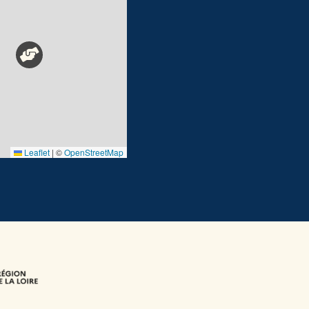
Leaflet
|
©
OpenStreetMap