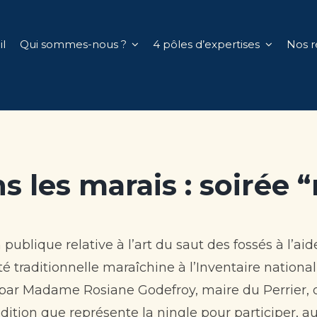
l
Qui sommes-nous ?
4 pôles d’expertises
Nos r
 les marais : soirée “
 publique relative à l’art du saut des fossés à l
vité traditionnelle maraîchine à l’Inventaire nation
 par Madame Rosiane Godefroy, maire du Perrier, 
dition que représente la ningle pour participer, au