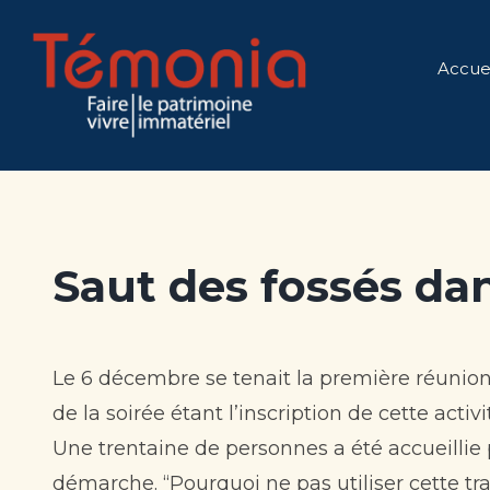
Skip
to
Accuei
content
Saut des fossés dans
Le 6 décembre se tenait la première réunion
de la soirée étant l’inscription de cette acti
Une trentaine de personnes a été accueillie
démarche. “Pourquoi ne pas utiliser cette tra