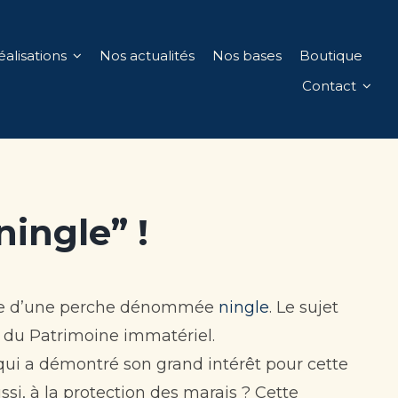
éalisations
Nos actualités
Nos bases
Boutique
Contact
ningle” !
’aide d’une perche dénommée
ningle
. Le sujet
al du Patrimoine immatériel.
qui a démontré son grand intérêt pour cette
ssi, à la protection des marais ? Cette