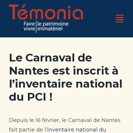
Skip
to
Tog
content
Nav
Accueil
Le Carnaval de
Qui sommes-nous ?
Nantes est inscrit à
4 pôles d’expertises
l’inventaire national
Nos réalisations
du PCI !
Nos actualités
Nos bases
Depuis le 16 février, le Carnaval de Nantes
fait partie de l’
Inventaire national du
Boutique