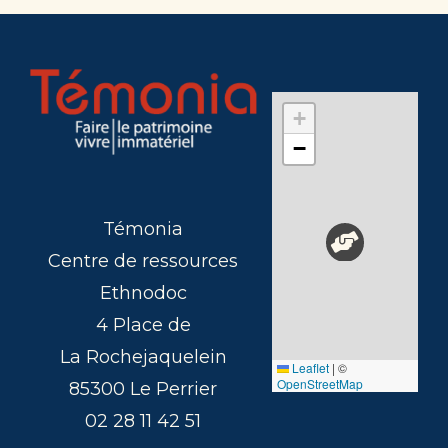
+
−
Témonia
Centre de ressources
Ethnodoc
4 Place de
La Rochejaquelein
Leaflet
|
©
OpenStreetMap
85300 Le Perrier
02 28 11 42 51